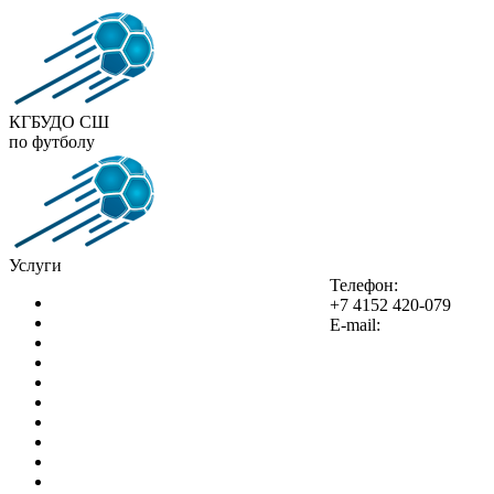
КГБУДО СШ
по футболу
Услуги
Телефон:
Организация
+7 4152 420-079
Стадион "Спартак"
E-mail:
Новости
Турниры
ЮФЛ
Документы
Контакты
Часто задаваемы вопросы
Подача электронного обращения
Поиск на сайте