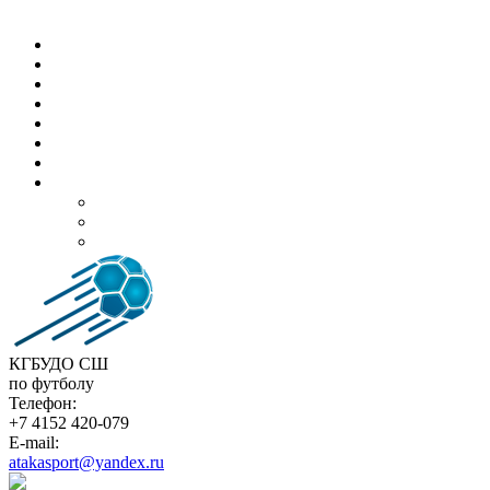
atakasport@yandex.ru
Организация
Стадион "Спартак"
Новости
Турниры
ЮФЛ
Документы
Контакты
Р•С‰Рµ
Часто задаваемы вопросы
Подача электронного обращения
Поиск на сайте
КГБУДО СШ
по футболу
Телефон:
+7 4152 420-079
E-mail:
atakasport@yandex.ru