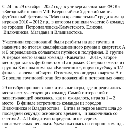
С 24 по 29 октября 2022 года в универсальном зале ФОКа
«Звездный» прошел VIII Всероссийский детский мини-
футбольный фестиваль “Мяч на краешке земли” среди команд
игроков 2010 – 2012 г.р., в котором приняли участие 8 команд
из городов: Петропавловска-Камчатского, Елизова,
Вилючинска, Магадана и Владивостока.
Участники соревнований были разбиты на две группы и
накануне по итогам квалификационного раунда в квартетах А
и Б определились обладатели путёвок в полуфинал. В группе
А первое место заняла команда «Камчатка – 2011», второе
место досталось футболистам «Газпрома». С первого места из
группы Б вышла команда «Вилючинск», ворую путёвку в 1/2
финала завоевал «Старт». Отметим, что лидеры квартета А и
Б прошли групповой этап без поражений и потерянных очков.
29 октября прошли заключительные игры, где определились
места всех участвующих команд. Самой интересной и
захватывающей оказалась, как и ожидалось, игра за 1 – 2
место. В финале встретились команды из городов
Вилючинска и Владивостока. Битва за первое место шла до
последней секунды основного времени, и закончилась со
счетом 2 : 2. Победители определились в сериях
послематчевых пенальти. Удача оказалась на стороне команды