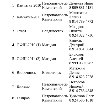
Петропавловск-
Деменев Иван
1
Камчатка-2010
Камчатский
8 909 881 5181
Машихина
Петропавловск-
2
Камчатка-2011
Ксения
Камчатский
8 914 789 4772
Мандрон
3
Старт
Владивосток
Никита
8 924 322 4736
Башмак
4
ОФШ-2010 (1)
Магадан
Дмитрий
8 914 851 3044
Бирюков
5
ОФШ-2011 (2)
Магадан
Алексей
8 999 030 0782
Матюхин
6
Вилючинск
Вилючинск
Денис
8 914 623 7228
Петросов
Петропавловск-
7
Динамо
Николай
Камчатский
8 914 788 4848
Петропавловск-
Тукмаков Олег
8
Газпром
Камчатский
8 924 586 1618