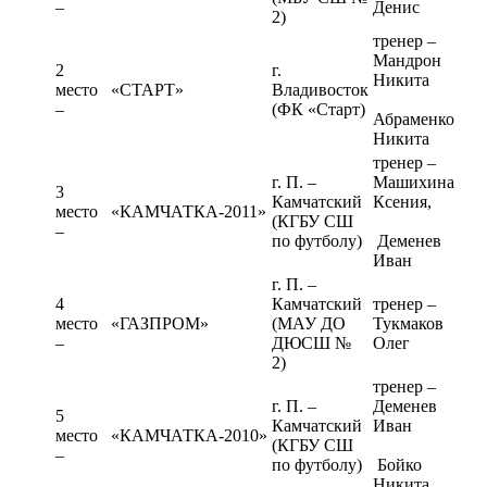
–
Денис
2)
тренер –
Мандрон
2
г.
Никита
место
«СТАРТ»
Владивосток
–
(ФК «Старт)
Абраменко
Никита
тренер –
г. П. –
Машихина
3
Камчатский
Ксения,
место
«КАМЧАТКА-2011»
(КГБУ СШ
–
по футболу)
Деменев
Иван
г. П. –
4
Камчатский
тренер –
место
«ГАЗПРОМ»
(МАУ ДО
Тукмаков
–
ДЮСШ №
Олег
2)
тренер –
г. П. –
Деменев
5
Камчатский
Иван
место
«КАМЧАТКА-2010»
(КГБУ СШ
–
по футболу)
Бойко
Никита