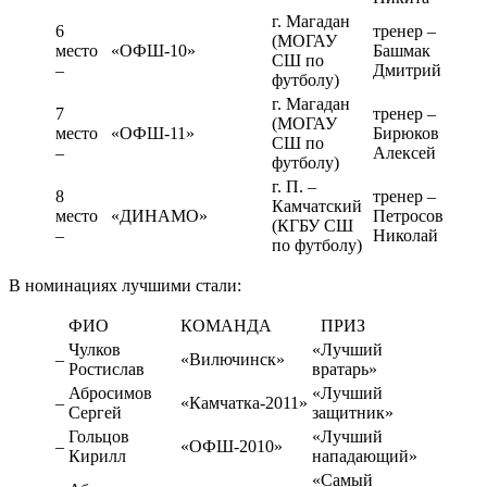
г. Магадан
6
тренер –
(МОГАУ
место
«ОФШ-10»
Башмак
СШ по
–
Дмитрий
футболу)
г. Магадан
7
тренер –
(МОГАУ
место
«ОФШ-11»
Бирюков
СШ по
–
Алексей
футболу)
г. П. –
8
тренер –
Камчатский
место
«ДИНАМО»
Петросов
(КГБУ СШ
–
Николай
по футболу)
В номинациях лучшими стали:
ФИО
КОМАНДА
ПРИЗ
Чулков
«Лучший
–
«Вилючинск»
Ростислав
вратарь»
Абросимов
«Лучший
–
«Камчатка-2011»
Сергей
защитник»
Гольцов
«Лучший
–
«ОФШ-2010»
Кирилл
нападающий»
«Самый