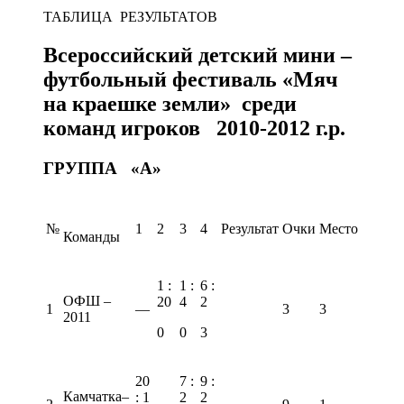
ТАБЛИЦА РЕЗУЛЬТАТОВ
Всероссийский детский мини –
футбольный фестиваль «Мяч
на краешке земли» среди
команд игроков 2010-2012 г.р.
ГРУППА «А»
№
1
2
3
4
Результат
Очки
Место
Команды
1 :
1 :
6 :
ОФШ –
20
4
2
1
—
3
3
2011
0
0
3
20
7 :
9 :
Камчатка–
: 1
2
2