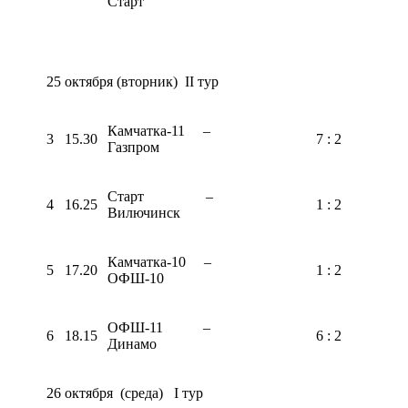
Старт
25 октября (вторник) II тур
Камчатка-11 –
3
15.30
7 : 2
Газпром
Старт –
4
16.25
1 : 2
Вилючинск
Камчатка-10 –
5
17.20
1 : 2
ОФШ-10
ОФШ-11 –
6
18.15
6 : 2
Динамо
26 октября (среда) I тур