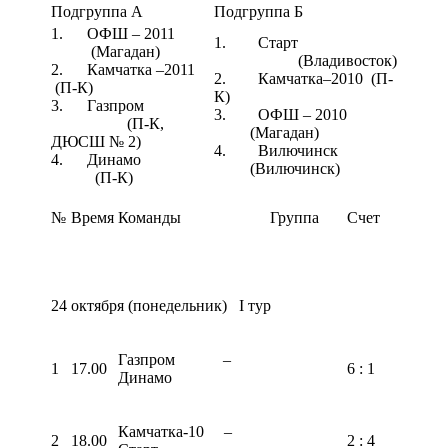
Подгруппа А
Подгруппа Б
1. ОФШ – 2011
1. Старт
(Магадан)
(Владивосток)
2. Камчатка –2011
2. Камчатка–2010 (П-
(П-К)
К)
3. Газпром
3. ОФШ – 2010
(П-К,
(Магадан)
ДЮСШ № 2)
4. Вилючинск
4. Динамо
(Вилючинск)
(П-К)
№
Время
Команды
Группа
Счет
24 октября (понедельник) I тур
Газпром –
1
17.00
6 : 1
Динамо
Камчатка-10 –
2
18.00
2 : 4