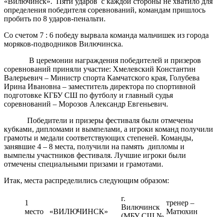
«Вилючинск». Пяти ударов с каждой стороны не хватило для
определения победителя соревнований, командам пришлось
пробить по 8 ударов-пенальти.
Со счетом 7 : 6 победу вырвала команда мальчишек из города
моряков-подводников Вилючинска.
В церемонии награждения победителей и призеров
соревнований приняли участие: Хмелевский Константин
Валерьевич – Министр спорта Камчатского края, Голубева
Ирина Ивановна – заместитель директора по спортивной
подготовке КГБУ СШ по футболу и главный судья
соревнований – Морозов Александр Евгеньевич.
Победители и призеры фестиваля были отмечены
кубками, дипломами и вымпелами, а игроки команд получили
грамоты и медали соответствующих степеней. Команды,
занявшие 4 – 8 места, получили на память дипломы и
вымпелы участников фестиваля. Лучшие игроки были
отмечены специальными призами и грамотами.
Итак, места распределились следующим образом:
г.
1
тренер –
Вилючинск
место
«ВИЛЮЧИНСК»
Матюхин
(МБУ СШ №