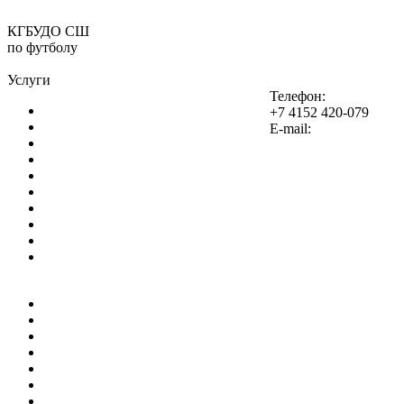
КГБУДО СШ
по футболу
Услуги
Телефон:
Организация
+7 4152 420-079
Стадион "Спартак"
E-mail:
Новости
Турниры
ЮФЛ
Документы
Контакты
Часто задаваемы вопросы
Подача электронного обращения
Поиск на сайте
atakasport@yandex.ru
Организация
Стадион "Спартак"
Новости
Турниры
ЮФЛ
Документы
Контакты