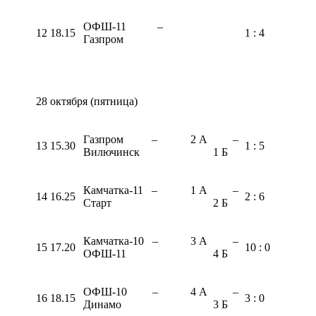
ОФШ-11 –
12
18.15
1 : 4
Газпром
28 октября (пятница)
Газпром –
2 А –
13
15.30
1 : 5
Вилючинск
1 Б
Камчатка-11 –
1 А –
14
16.25
2 : 6
Старт
2 Б
Камчатка-10 –
3 А –
15
17.20
10 : 0
ОФШ-11
4 Б
ОФШ-10 –
4 А –
16
18.15
3 : 0
Динамо
3 Б